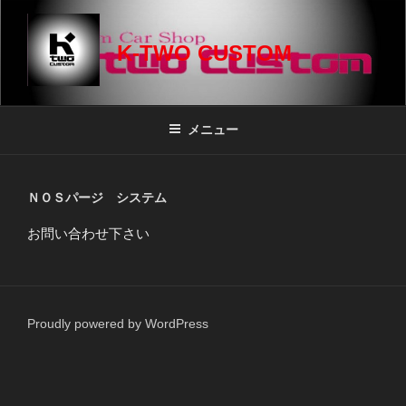
コ
ン
K-TWO CUSTOM
テ
ン
ツ
へ
メニュー
ス
キ
ッ
ＮＯＳパージ システム
プ
お問い合わせ下さい
Proudly powered by WordPress