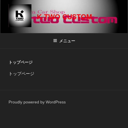
コ
ン
K-TWO CUSTOM
テ
ン
ツ
へ
メニュー
ス
キ
ッ
トップページ
プ
トップページ
Proudly powered by WordPress